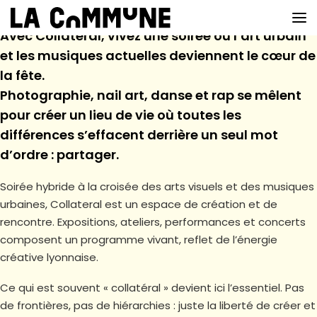
Avec Collateral, vivez une soirée où l’art urbain
et les musiques actuelles deviennent le cœur de
la fête.
VOIR LA CARTE
Photographie, nail art, danse et rap se mêlent
pour créer un lieu de vie où toutes les
CHEFS
différences s’effacent derrière un seul mot
PROG’
d’ordre : partager.
BAR
Soirée hybride à la croisée des arts visuels et des musiques
urbaines, Collateral est un espace de création et de
PRIVATISER
rencontre. Expositions, ateliers, performances et concerts
composent un programme vivant, reflet de l’énergie
RESERVER
créative lyonnaise.
À PROPOS
Ce qui est souvent « collatéral » devient ici l’essentiel. Pas
de frontières, pas de hiérarchies : juste la liberté de créer et