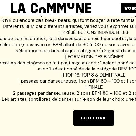
VOIR
s revenons aux origines du battle, des sons “Flow’In” du hip-ho
R’n’B ou encore des break beats, qui font bouger la tête tant l
Différents BPM car différents artistes, venez vous exprimer sur
|| PRÉSÉLECTIONS INDIVIDUELLES
ors de son inscription, le la danseur.euse choisit sur quel style d
sélection (sons avec un BPM allant de 80 à 100 ou sons avec un
sélectionné es dans chaque catégorie (+2 guest dans c
|| FORMATION DES BINÔMES
rmation des binômes se fait par tirage au sort : 1 sélectionné.é
avec 1 sélectionné.ée de la catégorie BPM 100
|| TOP 16, TOP 8 & DEMI FINALE
1 passage par danseur.euse, 1 son BPM 80 – 100 et 1 s
|| FINALE
2 passages par danseur.euse, 2 sons BPM 80 – 100 et 2 
Les artistes sont libres de danser sur le son de leur choix, une
BILLETTERIE