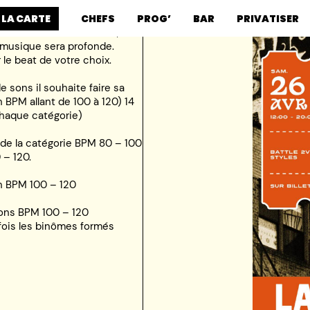
 LA CARTE
CHEFS
PROG’
BAR
PRIVATISER
p mais aussi de la house, du
a musique sera profonde.
 le beat de votre choix.
e sons il souhaite faire sa
 BPM allant de 100 à 120) 14
haque catégorie)
e de la catégorie BPM 80 – 100
 – 120.
on BPM 100 – 120
sons BPM 100 – 120
 fois les binômes formés