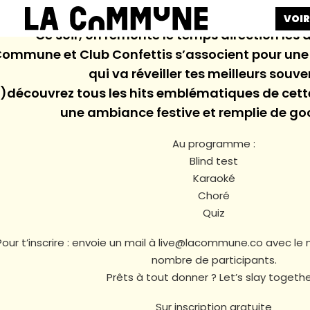
VOIR
Ce soir, on remonte le temps direction les 
Commune et Club Confettis s’associent pour une 
qui va réveiller tes meilleurs souven
)découvrez tous les hits emblématiques de cett
une ambiance festive et remplie de goo
Au programme :
Blind test
Karaoké
Choré
Quiz
Pour t’inscrire : envoie un mail à live@lacommune.co avec le
nombre de participants.
Prêts à tout donner ? Let’s slay togethe
Sur inscription gratuite