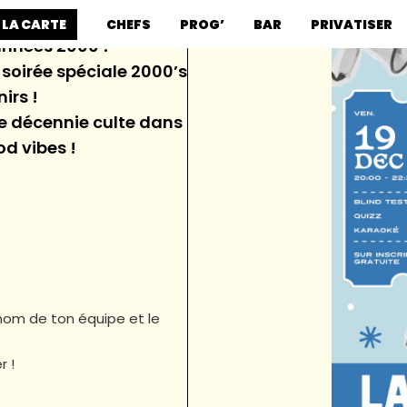
 LA CARTE
CHEFS
PROG’
BAR
PRIVATISER
années 2000 !
soirée spéciale 2000’s
irs !
e décennie culte dans
d vibes !
 nom de ton équipe et le
r !