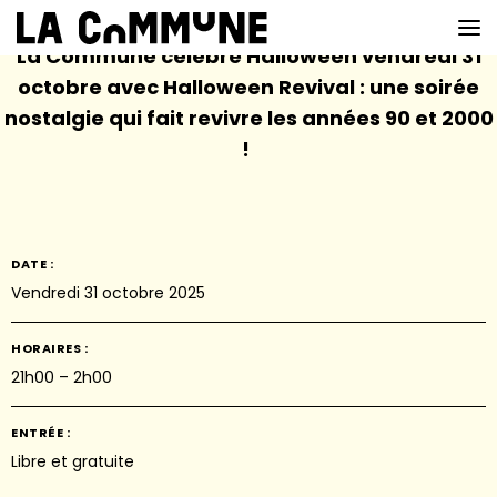
La Commune célèbre Halloween vendredi 31
octobre avec Halloween Revival : une soirée
nostalgie qui fait revivre les années 90 et 2000
VOIR LA CARTE
!
CHEFS
PROG’
DATE :
BAR
Vendredi 31 octobre 2025
PRIVATISER
HORAIRES :
RESERVER
21h00 – 2h00
À PROPOS
ENTRÉE :
Libre et gratuite