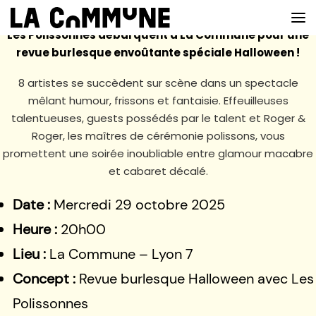
Les Polissonnes débarquent à La Commune pour une
revue burlesque envoûtante spéciale Halloween !
8 artistes se succèdent sur scène dans un spectacle
VOIR LA CARTE
mêlant humour, frissons et fantaisie. Effeuilleuses
talentueuses, guests possédés par le talent et Roger &
CHEFS
Roger, les maîtres de cérémonie polissons, vous
PROG’
promettent une soirée inoubliable entre glamour macabre
et cabaret décalé.
BAR
Date :
Mercredi 29 octobre 2025
PRIVATISER
Heure :
20h00
RESERVER
Lieu :
La Commune – Lyon 7
À PROPOS
Concept :
Revue burlesque Halloween avec Les
Polissonnes