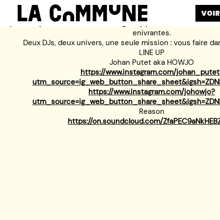
VOIR
es platines passent en mode Neo Agency pour une nuit de sons
enivrantes.
Deux DJs, deux univers, une seule mission : vous faire da
LINE UP
Johan Putet aka HOWJO
https://www.instagram.com/johan_putet
utm_source=ig_web_button_share_sheet&igsh=ZDN
https://www.instagram.com/johowjo?
utm_source=ig_web_button_share_sheet&igsh=ZDN
Reason
https://on.soundcloud.com/ZfaPEC9aNkHEB