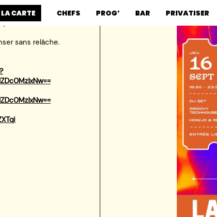
 LA CARTE
CHEFS
PROG’
BAR
PRIVATISER
 percutants et de basses
nser sans relâche.
?
lZDc0MzIxNw==
lZDc0MzIxNw==
ZXTqi