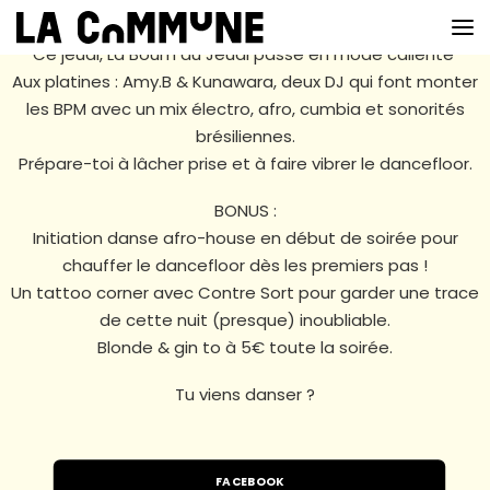
Ce jeudi, La Boum du Jeudi passe en mode caliente
Aux platines : Amy.B & Kunawara, deux DJ qui font monter
les BPM avec un mix électro, afro, cumbia et sonorités
VOIR LA CARTE
brésiliennes.
Prépare-toi à lâcher prise et à faire vibrer le dancefloor.
CHEFS
BONUS :
PROG’
Initiation danse afro-house en début de soirée pour
chauffer le dancefloor dès les premiers pas !
BAR
Un tattoo corner avec Contre Sort pour garder une trace
de cette nuit (presque) inoubliable.
PRIVATISER
Blonde & gin to à 5€ toute la soirée.
RESERVER
Tu viens danser ?
À PROPOS
FACEBOOK