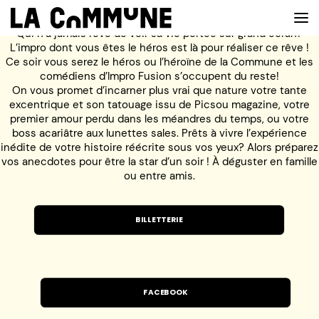
Qui n’a jamais rêvé de voir sa vie portée sur grand écran?
L’impro dont vous êtes le héros est là pour réaliser ce rêve !
Ce soir vous serez le héros ou l’héroïne de la Commune et les
comédiens d’Impro Fusion s’occupent du reste!
VOIR LA CARTE
On vous promet d’incarner plus vrai que nature votre tante
excentrique et son tatouage issu de Picsou magazine, votre
premier amour perdu dans les méandres du temps, ou votre
CHEFS
boss acariâtre aux lunettes sales. Prêts à vivre l’expérience
inédite de votre histoire réécrite sous vos yeux? Alors préparez
PROG’
vos anecdotes pour être la star d’un soir ! À déguster en famille
ou entre amis.
BAR
PRIVATISER
BILLETTERIE
RESERVER
À PROPOS
FACEBOOK