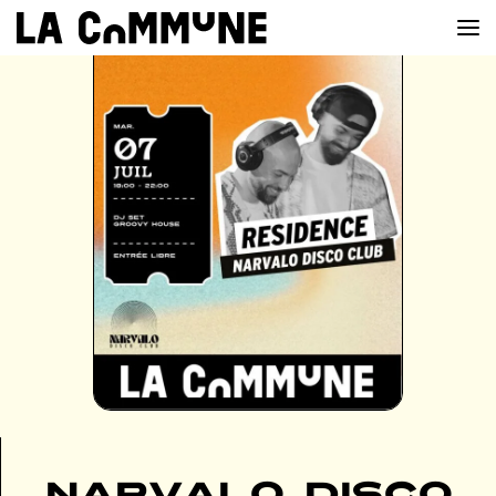
VOIR LA CARTE
CHEFS
PROG’
BAR
PRIVATISER
RESERVER
À PROPOS