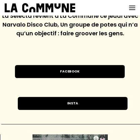
La Selecta revient à La Commune ce jeudi avec
Narvalo Disco Club, Un groupe de potes qui n’a
qu’un objectif : faire groover les gens.
VOIR LA CARTE
CHEFS
PROG’
FACEBOOK
BAR
PRIVATISER
INSTA
RESERVER
À PROPOS