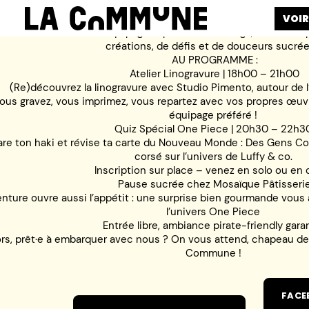
VOIR
r fêter les 26 ans de l’équipage le plus fou du manga, on vous a
créations, de défis et de douceurs sucrée
AU PROGRAMME :
Atelier Linogravure | 18h00 – 21h00
(Re)découvrez la linogravure avec Studio Pimento, autour de l
ous gravez, vous imprimez, vous repartez avec vos propres œuvr
équipage préféré !
Quiz Spécial One Piece | 20h30 – 22h3
are ton haki et révise ta carte du Nouveau Monde : Des Gens C
corsé sur l’univers de Luffy & co.
Inscription sur place – venez en solo ou en 
Pause sucrée chez Mosaïque Pâtisseri
enture ouvre aussi l’appétit : une surprise bien gourmande vous 
l’univers One Piece
Entrée libre, ambiance pirate-friendly garan
ors, prêt·e à embarquer avec nous ? On vous attend, chapeau de pa
Commune !
FACE