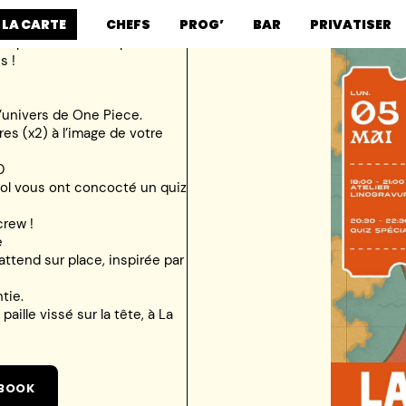
 LA CARTE
CHEFS
PROG’
BAR
PRIVATISER
 préparé une soirée pleine de
s !
’univers de One Piece.
es (x2) à l’image de votre
0
ool vous ont concocté un quiz
crew !
e
attend sur place, inspirée par
tie.
ille vissé sur la tête, à La
BOOK