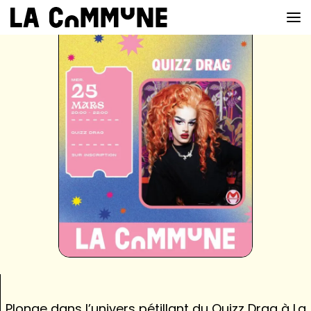
VOIR LA CARTE
CHEFS
PROG’
BAR
PRIVATISER
RESERVER
À PROPOS
Plonge dans l’univers pétillant du Quizz Drag à La