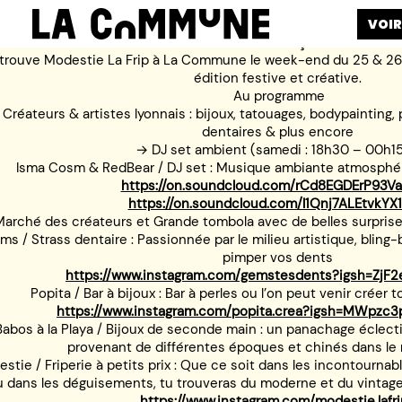
VOIR
On remet ça !
trouve Modestie La Frip à La Commune le week-end du 25 & 26
édition festive et créative.
Au programme
Créateurs & artistes lyonnais : bijoux, tatouages, bodypainting, p
dentaires & plus encore
→ DJ set ambient (samedi : 18h30 – 00h15
Isma Cosm & RedBear / DJ set : Musique ambiante atmosphér
https://on.soundcloud.com/rCd8EGDErP93V
https://on.soundcloud.com/l1Qnj7ALEtvkYX
arché des créateurs et Grande tombola avec de belles surprises
ms / Strass dentaire : Passionnée par le milieu artistique, bling-b
pimper vos dents
https://www.instagram.com/gemstesdents?igsh=ZjF
Popita / Bar à bijoux : Bar à perles ou l’on peut venir créer 
https://www.instagram.com/popita.crea?igsh=MWpzc3
Babos à la Playa / Bijoux de seconde main : un panachage éclect
provenant de différentes époques et chinés dans le 
stie / Friperie à petits prix : Que ce soit dans les incontournab
u dans les déguisements, tu trouveras du moderne et du vintage, 
https://www.instagram.com/modestie.lafri