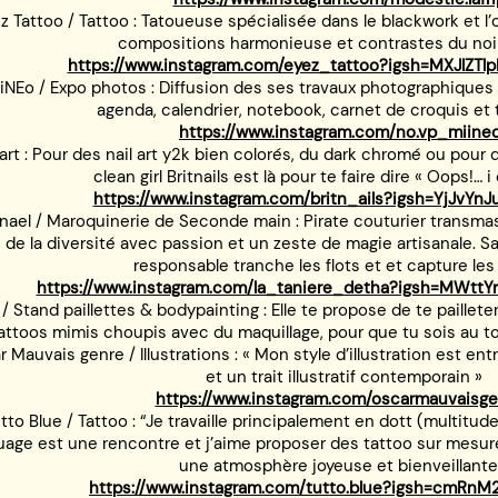
z Tattoo / Tattoo : Tatoueuse spécialisée dans le blackwork et l’
compositions harmonieuse et contrastes du noir
https://www.instagram.com/eyez_tattoo?igsh=MXJlZT
iNEo / Expo photos : Diffusion des ses travaux photographiques 
agenda, calendrier, notebook, carnet de croquis et t
https://www.instagram.com/no.vp_miine
 art : Pour des nail art y2k bien colorés, du dark chromé ou pour
clean girl Britnails est là pour te faire dire « Oops!… i 
https://www.instagram.com/britn_ails?igsh=YjJv
nael / Maroquinerie de Seconde main : Pirate couturier transmasc
s de la diversité avec passion et un zeste de magie artisanale. 
responsable tranche les flots et et capture le
https://www.instagram.com/la_taniere_detha?igsh=MWt
 / Stand paillettes & bodypainting : Elle te propose de te paillete
attoos mimis choupis avec du maquillage, pour que tu sois au t
 Mauvais genre / Illustrations : « Mon style d’illustration est en
et un trait illustratif contemporain »
https://www.instagram.com/oscarmauvaisge
tto Blue / Tattoo : “Je travaille principalement en dott (multitu
uage est une rencontre et j’aime proposer des tattoo sur mesure
une atmosphère joyeuse et bienveillante
https://www.instagram.com/tutto.blue?igsh=cmRn