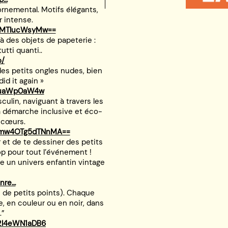
ornemental. Motifs élégants,
 intense.
lpMTlucWsyMw==
à des objets de papeterie :
utti quanti..
o/
 des petits ongles nudes, bien
did it again »
YnJuaWp0aW4w
ulin, naviguant à travers les
Sa démarche inclusive et éco-
s cœurs.
tYmw4OTg5dTNnMA==
r et de te dessiner des petits
op pour tout l’événement !
tre un univers enfantin vintage
nre…
de de petits points). Chaque
, en couleur ou en noir, dans
.”
M2l4eWN1aDB6