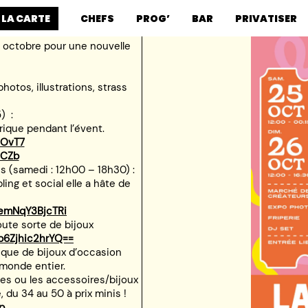
 LA CARTE
CHEFS
PROG’
BAR
PRIVATISER
 octobre pour une nouvelle
hotos, illustrations, strass
) :
ique pendant l’évent.
aOvT7
1CZb
 (samedi : 12h00 – 18h30) :
ling et social elle a hâte de
2emNqY3BjcTRi
toute sorte de bijoux
p6Zjhic2hrYQ==
ique de bijoux d’occasion
monde entier.
les ou les accessoires/bijoux
du 34 au 50 à prix minis !
p…