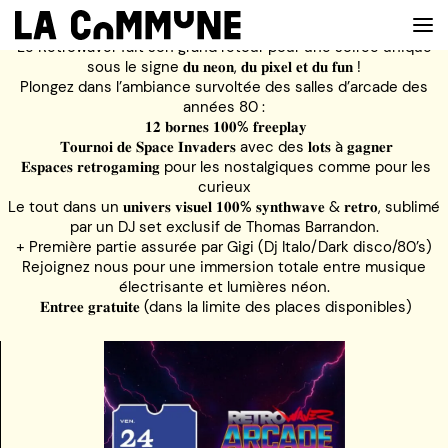
Le Retrowaver fait son grand retour pour une soirée unique
sous le signe 𝐝𝐮 𝐧𝐞𝐨𝐧, 𝐝𝐮 𝐩𝐢𝐱𝐞𝐥 𝐞𝐭 𝐝𝐮 𝐟𝐮𝐧 !
Plongez dans l’ambiance survoltée des salles d’arcade des
années 80 :
VOIR LA CARTE
𝟏𝟐 𝐛𝐨𝐫𝐧𝐞𝐬 𝟏𝟎𝟎% 𝐟𝐫𝐞𝐞𝐩𝐥𝐚𝐲
𝐓𝐨𝐮𝐫𝐧𝐨𝐢 𝐝𝐞 𝐒𝐩𝐚𝐜𝐞 𝐈𝐧𝐯𝐚𝐝𝐞𝐫𝐬 avec des 𝐥𝐨𝐭𝐬 à 𝐠𝐚𝐠𝐧𝐞𝐫
𝐄𝐬𝐩𝐚𝐜𝐞𝐬 𝐫𝐞𝐭𝐫𝐨𝐠𝐚𝐦𝐢𝐧𝐠 pour les nostalgiques comme pour les
CHEFS
curieux
Le tout dans un 𝐮𝐧𝐢𝐯𝐞𝐫𝐬 𝐯𝐢𝐬𝐮𝐞𝐥 𝟏𝟎𝟎% 𝐬𝐲𝐧𝐭𝐡𝐰𝐚𝐯𝐞 & 𝐫𝐞𝐭𝐫𝐨, sublimé
PROG’
par un DJ set exclusif de Thomas Barrandon.
+ Première partie assurée par Gigi (Dj Italo/Dark disco/80’s)
BAR
Rejoignez nous pour une immersion totale entre musique
électrisante et lumières néon.
PRIVATISER
𝐄𝐧𝐭𝐫𝐞𝐞 𝐠𝐫𝐚𝐭𝐮𝐢𝐭𝐞 (dans la limite des places disponibles)
RESERVER
À PROPOS